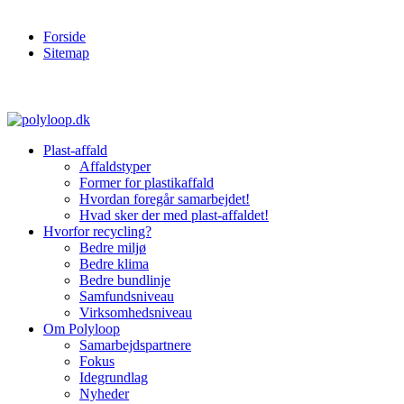
Forside
Sitemap
Plast-affald
Affaldstyper
Former for plastikaffald
Hvordan foregår samarbejdet!
Hvad sker der med plast-affaldet!
Hvorfor recycling?
Bedre miljø
Bedre klima
Bedre bundlinje
Samfundsniveau
Virksomhedsniveau
Om Polyloop
Samarbejdspartnere
Fokus
Idegrundlag
Nyheder