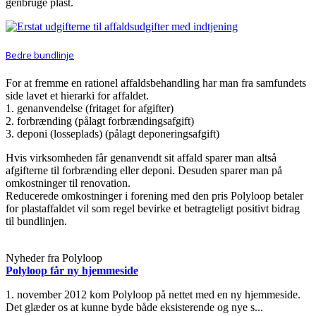
genbruge plast.
Bedre bundlinje
For at fremme en rationel affaldsbehandling har man fra samfundets
side lavet et hierarki for affaldet.
1. genanvendelse (fritaget for afgifter)
2. forbrænding (pålagt forbrændingsafgift)
3. deponi (losseplads) (pålagt deponeringsafgift)
Hvis virksomheden får genanvendt sit affald sparer man altså
afgifterne til forbrænding eller deponi. Desuden sparer man på
omkostninger til renovation.
Reducerede omkostninger i forening med den pris Polyloop betaler
for plastaffaldet vil som regel bevirke et betragteligt positivt bidrag
til bundlinjen.
Nyheder fra Polyloop
Polyloop får ny hjemmeside
1. november 2012 kom Polyloop på nettet med en ny hjemmeside.
Det glæder os at kunne byde både eksisterende og nye s...