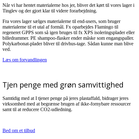
Når vi har hentet materialerne hos jer, bliver det kørt til vores lager i
Tinglev og der gjort klar til videre forarbejdning.
Fra vores lager sælges materialerne til end-users, som bruger
materialerne til et utal af formål. Fx oparbejdes Flamingo til
regeneret GPPS som så igen bruges til fx XPS isoleringsplader eller
billedrammer. PE shampoo-flasker ender måske som engangspaller.
Polykarbonat-plader bliver til drivhus-tage. Sådan kunne man blive
ved.
Læs om forvandlingen
Tjen penge med grøn samvittighed
Samtidig med at I tjener penge på jeres plastaffald, bidrager jeres
virksomhed med at begrænse brugen af ikke-fornybare ressourcer
samt til at reducere CO2-udledning.
Bed om et tilbud