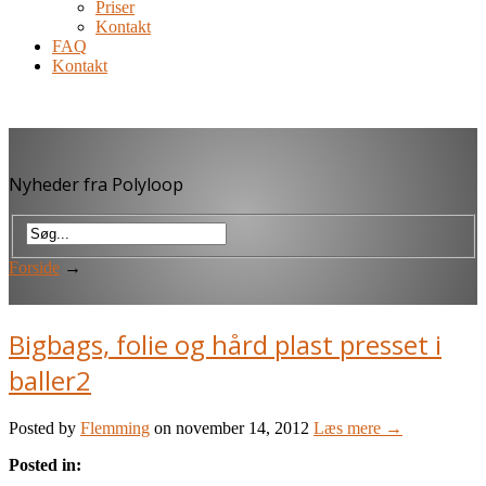
Priser
Kontakt
FAQ
Kontakt
Nyheder fra Polyloop
Forside
→
Bigbags, folie og hård plast presset i
baller2
Posted by
Flemming
on november 14, 2012
Læs mere →
Posted in: