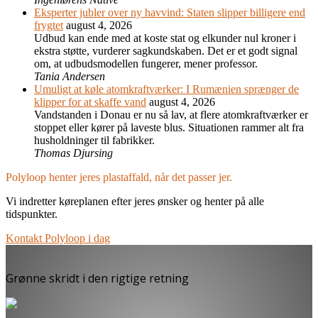
Eksperter jubler over ny havvind: Staten slipper billigere end
frygtet
august 4, 2026
Udbud kan ende med at koste stat og elkunder nul kroner i
ekstra støtte, vurderer sagkundskaben. Det er et godt signal
om, at udbudsmodellen fungerer, mener professor.
Tania Andersen
Umuligt at køle atomkraftværker: I Rumænien sprænger de
klipper for at skaffe vand
august 4, 2026
Vandstanden i Donau er nu så lav, at flere atomkraftværker er
stoppet eller kører på laveste blus. Situationen rammer alt fra
husholdninger til fabrikker.
Thomas Djursing
Polyloop henter jeres plastaffald, når det passer jer.
Vi indretter køreplanen efter jeres ønsker og henter på alle
tidspunkter.
Kontakt Polyloop i dag
Grønne skridt i den rigtige retning