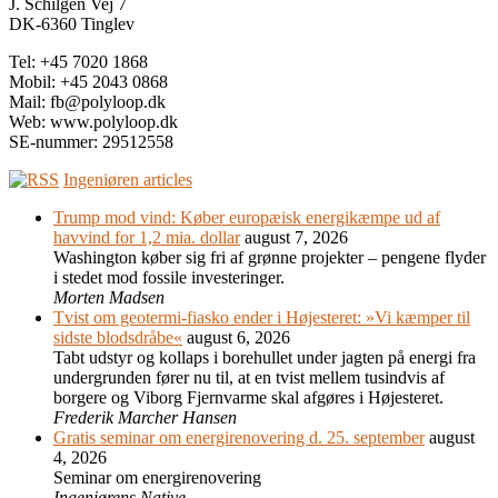
J. Schilgen Vej 7
DK-6360 Tinglev
Tel: +45 7020 1868
Mobil: +45 2043 0868
Mail: fb@polyloop.dk
Web: www.polyloop.dk
SE-nummer: 29512558
Ingeniøren articles
Trump mod vind: Køber europæisk energikæmpe ud af
havvind for 1,2 mia. dollar
august 7, 2026
Washington køber sig fri af grønne projekter – pengene flyder
i stedet mod fossile investeringer.
Morten Madsen
Tvist om geotermi-fiasko ender i Højesteret: »Vi kæmper til
sidste blodsdråbe«
august 6, 2026
Tabt udstyr og kollaps i borehullet under jagten på energi fra
undergrunden fører nu til, at en tvist mellem tusindvis af
borgere og Viborg Fjernvarme skal afgøres i Højesteret.
Frederik Marcher Hansen
Gratis seminar om energirenovering d. 25. september
august
4, 2026
Seminar om energirenovering
Ingeniørens Native