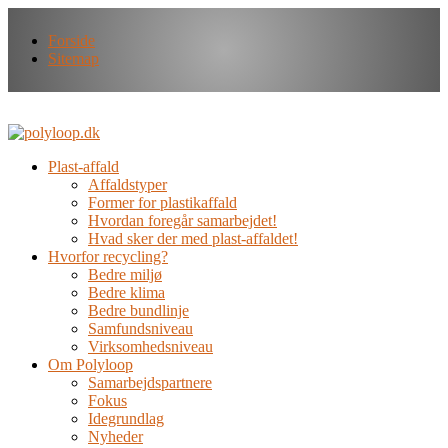
Forside
Sitemap
Plast-affald
Affaldstyper
Former for plastikaffald
Hvordan foregår samarbejdet!
Hvad sker der med plast-affaldet!
Hvorfor recycling?
Bedre miljø
Bedre klima
Bedre bundlinje
Samfundsniveau
Virksomhedsniveau
Om Polyloop
Samarbejdspartnere
Fokus
Idegrundlag
Nyheder