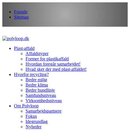
Forside
Sitemap
Plast-affald
Affaldstyper
Former for plastikaffald
Hvordan foregår samarbejdet!
Hvad sker der med plast-affaldet!
Hvorfor recycling?
Bedre miljø
Bedre klima
Bedre bundlinje
Samfundsniveau
Virksomhedsniveau
Om Polyloop
Samarbejdspartnere
Fokus
Idegrundlag
Nyheder