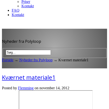
Priser
Kontakt
FAQ
Kontakt
Nyheder fra Polyloop
Forside
→
Nyheder fra Polyloop
→
Kværnet materiale1
Kværnet materiale1
Posted by
Flemming
on november 14, 2012