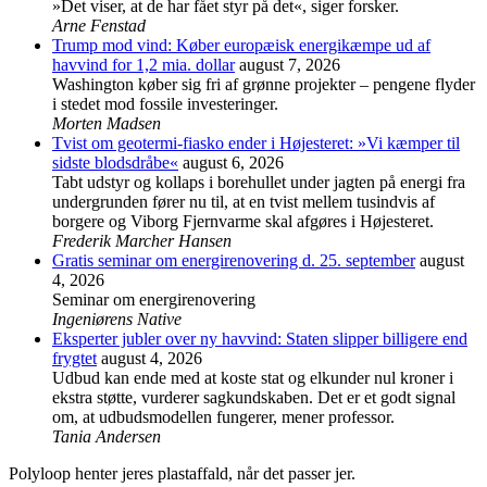
»Det viser, at de har fået styr på det«, siger forsker.
Arne Fenstad
Trump mod vind: Køber europæisk energikæmpe ud af
havvind for 1,2 mia. dollar
august 7, 2026
Washington køber sig fri af grønne projekter – pengene flyder
i stedet mod fossile investeringer.
Morten Madsen
Tvist om geotermi-fiasko ender i Højesteret: »Vi kæmper til
sidste blodsdråbe«
august 6, 2026
Tabt udstyr og kollaps i borehullet under jagten på energi fra
undergrunden fører nu til, at en tvist mellem tusindvis af
borgere og Viborg Fjernvarme skal afgøres i Højesteret.
Frederik Marcher Hansen
Gratis seminar om energirenovering d. 25. september
august
4, 2026
Seminar om energirenovering
Ingeniørens Native
Eksperter jubler over ny havvind: Staten slipper billigere end
frygtet
august 4, 2026
Udbud kan ende med at koste stat og elkunder nul kroner i
ekstra støtte, vurderer sagkundskaben. Det er et godt signal
om, at udbudsmodellen fungerer, mener professor.
Tania Andersen
Polyloop henter jeres plastaffald, når det passer jer.