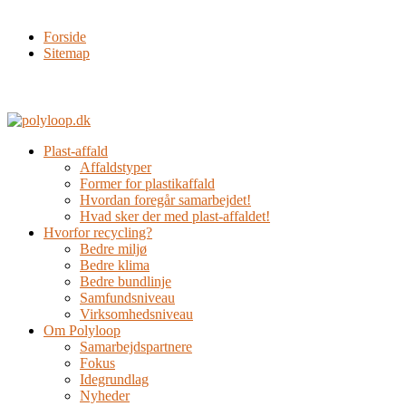
Forside
Sitemap
Plast-affald
Affaldstyper
Former for plastikaffald
Hvordan foregår samarbejdet!
Hvad sker der med plast-affaldet!
Hvorfor recycling?
Bedre miljø
Bedre klima
Bedre bundlinje
Samfundsniveau
Virksomhedsniveau
Om Polyloop
Samarbejdspartnere
Fokus
Idegrundlag
Nyheder