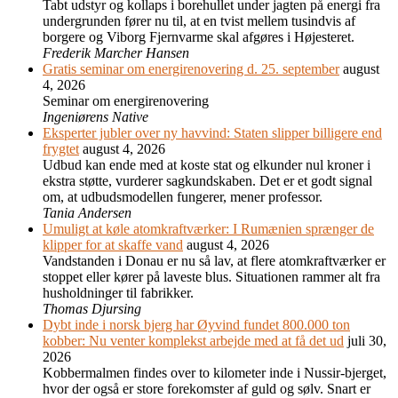
Tabt udstyr og kollaps i borehullet under jagten på energi fra
undergrunden fører nu til, at en tvist mellem tusindvis af
borgere og Viborg Fjernvarme skal afgøres i Højesteret.
Frederik Marcher Hansen
Gratis seminar om energirenovering d. 25. september
august
4, 2026
Seminar om energirenovering
Ingeniørens Native
Eksperter jubler over ny havvind: Staten slipper billigere end
frygtet
august 4, 2026
Udbud kan ende med at koste stat og elkunder nul kroner i
ekstra støtte, vurderer sagkundskaben. Det er et godt signal
om, at udbudsmodellen fungerer, mener professor.
Tania Andersen
Umuligt at køle atomkraftværker: I Rumænien sprænger de
klipper for at skaffe vand
august 4, 2026
Vandstanden i Donau er nu så lav, at flere atomkraftværker er
stoppet eller kører på laveste blus. Situationen rammer alt fra
husholdninger til fabrikker.
Thomas Djursing
Dybt inde i norsk bjerg har Øyvind fundet 800.000 ton
kobber: Nu venter komplekst arbejde med at få det ud
juli 30,
2026
Kobbermalmen findes over to kilometer inde i Nussir-bjerget,
hvor der også er store forekomster af guld og sølv. Snart er