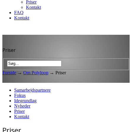
Priser
Kontakt
FAQ
Kontakt
Priser
Forside
→
Om Polyloop
→
Priser
Samarbejdspartnere
Fokus
Idegrundlag
Nyheder
Priser
Kontakt
Priser