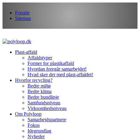
Forside
Sitemap
Plast-affald
Affaldstyper
Former for plastikaffald
Hvordan foregår samarbejdet!
Hvad sker der med plast-affaldet!
Hvorfor recycling?
Bedre miljø
Bedre klima
Bedre bundlinje
Samfundsniveau
Virksomhedsniveau
Om Polyloop
Samarbejdspartnere
Fokus
Idegrundlag
Nyheder