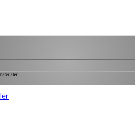
materialer
ler