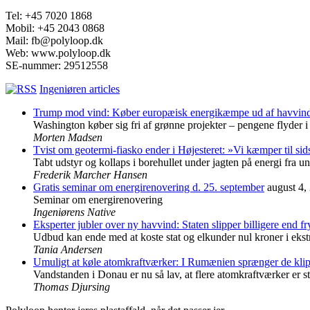
Tel: +45 7020 1868
Mobil: +45 2043 0868
Mail: fb@polyloop.dk
Web: www.polyloop.dk
SE-nummer: 29512558
Ingeniøren articles
Trump mod vind: Køber europæisk energikæmpe ud af havvind f
Washington køber sig fri af grønne projekter – pengene flyder i 
Morten Madsen
Tvist om geotermi-fiasko ender i Højesteret: »Vi kæmper til sid
Tabt udstyr og kollaps i borehullet under jagten på energi fra u
Frederik Marcher Hansen
Gratis seminar om energirenovering d. 25. september
august 4,
Seminar om energirenovering
Ingeniørens Native
Eksperter jubler over ny havvind: Staten slipper billigere end fr
Udbud kan ende med at koste stat og elkunder nul kroner i ekst
Tania Andersen
Umuligt at køle atomkraftværker: I Rumænien sprænger de klipp
Vandstanden i Donau er nu så lav, at flere atomkraftværker er sto
Thomas Djursing