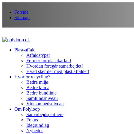
Forside
Sitemap
Plast-affald
Affaldstyper
Former for plastikaffald
Hvordan foregår samarbejdet!
Hvad sker der med plast-affaldet!
Hvorfor recycling?
Bedre miljø
Bedre klima
Bedre bundlinje
Samfundsniveau
Virksomhedsniveau
Om Polyloop
Samarbejdspartnere
Fokus
Idegrundlag
Nyheder