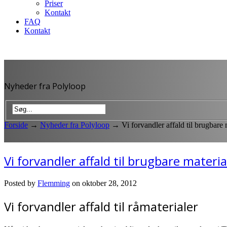
Priser
Kontakt
FAQ
Kontakt
Nyheder fra Polyloop
Forside
→
Nyheder fra Polyloop
→
Vi forvandler affald til brugbare 
Vi forvandler affald til brugbare materia
Posted by
Flemming
on oktober 28, 2012
Vi forvandler affald til råmaterialer