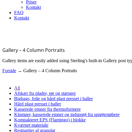
Priser
Kontakt
FAQ
Kontakt
Gallery – 4 Column Portraits
Gallery items are easily added using Sterling's built-in Gallery post ty
Forside
→
Gallery – 4 Column Portraits
All
Afskær fra plader, rør og stænger
Bigbags, folie og hård plast presset i baller
Hård plast presset i baller
Kasserede emner fra thermoformere
Klumper, kasserede emner og indsprøjt fra sprøjtestøbere
Kompakteret EPS (Flamingo) i blokke
Kværnet materiale
Restpartier af granulat