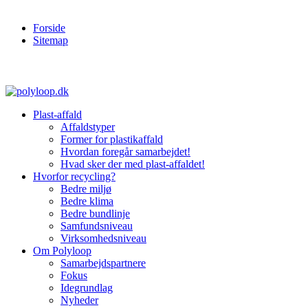
Forside
Sitemap
Plast-affald
Affaldstyper
Former for plastikaffald
Hvordan foregår samarbejdet!
Hvad sker der med plast-affaldet!
Hvorfor recycling?
Bedre miljø
Bedre klima
Bedre bundlinje
Samfundsniveau
Virksomhedsniveau
Om Polyloop
Samarbejdspartnere
Fokus
Idegrundlag
Nyheder