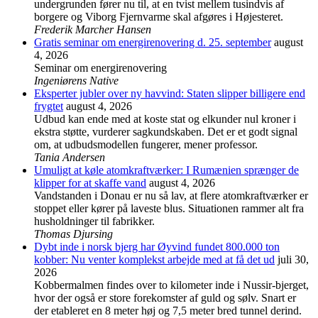
undergrunden fører nu til, at en tvist mellem tusindvis af
borgere og Viborg Fjernvarme skal afgøres i Højesteret.
Frederik Marcher Hansen
Gratis seminar om energirenovering d. 25. september
august
4, 2026
Seminar om energirenovering
Ingeniørens Native
Eksperter jubler over ny havvind: Staten slipper billigere end
frygtet
august 4, 2026
Udbud kan ende med at koste stat og elkunder nul kroner i
ekstra støtte, vurderer sagkundskaben. Det er et godt signal
om, at udbudsmodellen fungerer, mener professor.
Tania Andersen
Umuligt at køle atomkraftværker: I Rumænien sprænger de
klipper for at skaffe vand
august 4, 2026
Vandstanden i Donau er nu så lav, at flere atomkraftværker er
stoppet eller kører på laveste blus. Situationen rammer alt fra
husholdninger til fabrikker.
Thomas Djursing
Dybt inde i norsk bjerg har Øyvind fundet 800.000 ton
kobber: Nu venter komplekst arbejde med at få det ud
juli 30,
2026
Kobbermalmen findes over to kilometer inde i Nussir-bjerget,
hvor der også er store forekomster af guld og sølv. Snart er
der etableret en 8 meter høj og 7,5 meter bred tunnel derind.