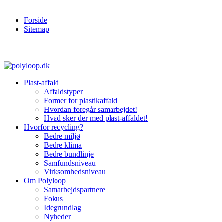
Forside
Sitemap
Plast-affald
Affaldstyper
Former for plastikaffald
Hvordan foregår samarbejdet!
Hvad sker der med plast-affaldet!
Hvorfor recycling?
Bedre miljø
Bedre klima
Bedre bundlinje
Samfundsniveau
Virksomhedsniveau
Om Polyloop
Samarbejdspartnere
Fokus
Idegrundlag
Nyheder