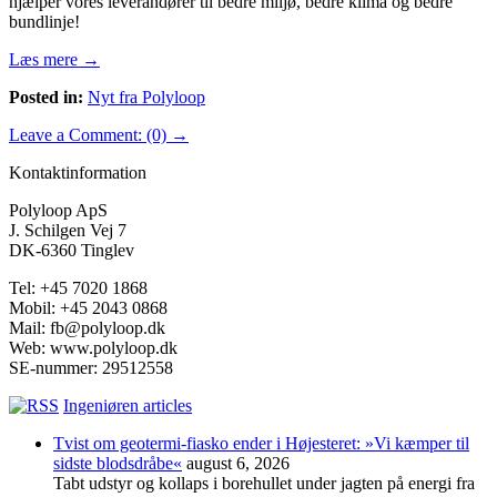
hjælper vores leverandører til bedre miljø, bedre klima og bedre
bundlinje!
Læs mere →
Posted in:
Nyt fra Polyloop
Leave a Comment: (0) →
Kontaktinformation
Polyloop ApS
J. Schilgen Vej 7
DK-6360 Tinglev
Tel: +45 7020 1868
Mobil: +45 2043 0868
Mail: fb@polyloop.dk
Web: www.polyloop.dk
SE-nummer: 29512558
Ingeniøren articles
Tvist om geotermi-fiasko ender i Højesteret: »Vi kæmper til
sidste blodsdråbe«
august 6, 2026
Tabt udstyr og kollaps i borehullet under jagten på energi fra