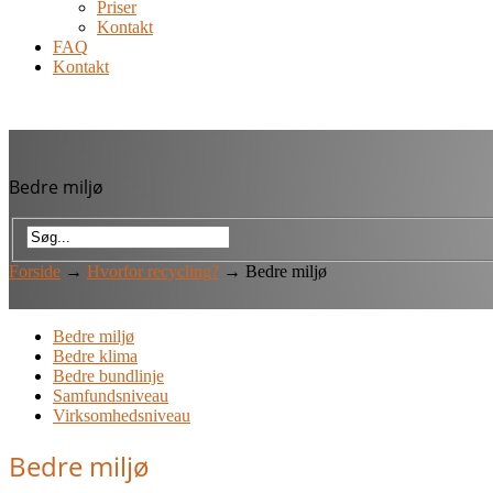
Priser
Kontakt
FAQ
Kontakt
Bedre miljø
Forside
→
Hvorfor recycling?
→
Bedre miljø
Bedre miljø
Bedre klima
Bedre bundlinje
Samfundsniveau
Virksomhedsniveau
Bedre miljø