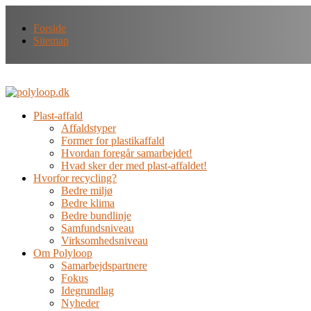
Forside
Sitemap
Plast-affald
Affaldstyper
Former for plastikaffald
Hvordan foregår samarbejdet!
Hvad sker der med plast-affaldet!
Hvorfor recycling?
Bedre miljø
Bedre klima
Bedre bundlinje
Samfundsniveau
Virksomhedsniveau
Om Polyloop
Samarbejdspartnere
Fokus
Idegrundlag
Nyheder