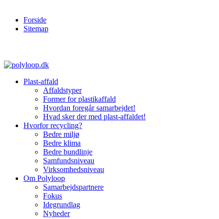
Forside
Sitemap
Plast-affald
Affaldstyper
Former for plastikaffald
Hvordan foregår samarbejdet!
Hvad sker der med plast-affaldet!
Hvorfor recycling?
Bedre miljø
Bedre klima
Bedre bundlinje
Samfundsniveau
Virksomhedsniveau
Om Polyloop
Samarbejdspartnere
Fokus
Idegrundlag
Nyheder