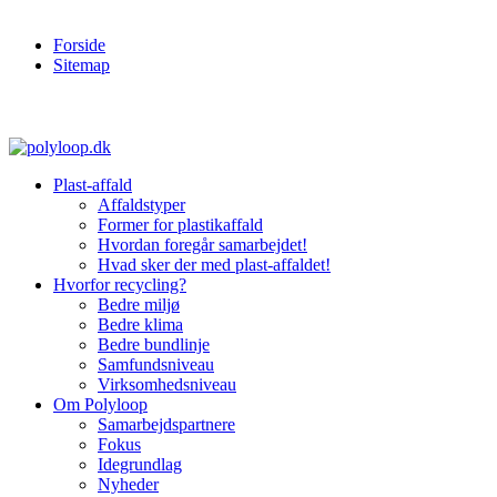
Forside
Sitemap
Plast-affald
Affaldstyper
Former for plastikaffald
Hvordan foregår samarbejdet!
Hvad sker der med plast-affaldet!
Hvorfor recycling?
Bedre miljø
Bedre klima
Bedre bundlinje
Samfundsniveau
Virksomhedsniveau
Om Polyloop
Samarbejdspartnere
Fokus
Idegrundlag
Nyheder