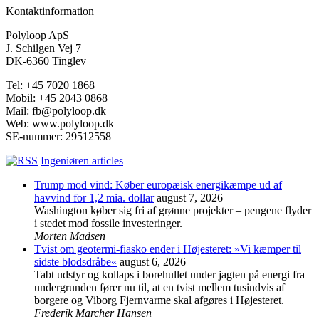
Kontaktinformation
Polyloop ApS
J. Schilgen Vej 7
DK-6360 Tinglev
Tel: +45 7020 1868
Mobil: +45 2043 0868
Mail: fb@polyloop.dk
Web: www.polyloop.dk
SE-nummer: 29512558
Ingeniøren articles
Trump mod vind: Køber europæisk energikæmpe ud af
havvind for 1,2 mia. dollar
august 7, 2026
Washington køber sig fri af grønne projekter – pengene flyder
i stedet mod fossile investeringer.
Morten Madsen
Tvist om geotermi-fiasko ender i Højesteret: »Vi kæmper til
sidste blodsdråbe«
august 6, 2026
Tabt udstyr og kollaps i borehullet under jagten på energi fra
undergrunden fører nu til, at en tvist mellem tusindvis af
borgere og Viborg Fjernvarme skal afgøres i Højesteret.
Frederik Marcher Hansen