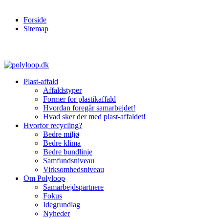
Forside
Sitemap
Plast-affald
Affaldstyper
Former for plastikaffald
Hvordan foregår samarbejdet!
Hvad sker der med plast-affaldet!
Hvorfor recycling?
Bedre miljø
Bedre klima
Bedre bundlinje
Samfundsniveau
Virksomhedsniveau
Om Polyloop
Samarbejdspartnere
Fokus
Idegrundlag
Nyheder