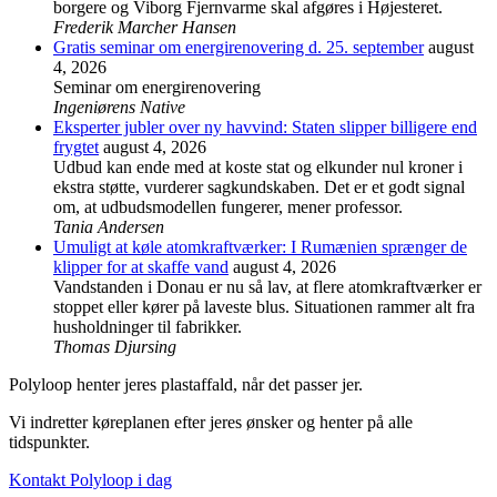
borgere og Viborg Fjernvarme skal afgøres i Højesteret.
Frederik Marcher Hansen
Gratis seminar om energirenovering d. 25. september
august
4, 2026
Seminar om energirenovering
Ingeniørens Native
Eksperter jubler over ny havvind: Staten slipper billigere end
frygtet
august 4, 2026
Udbud kan ende med at koste stat og elkunder nul kroner i
ekstra støtte, vurderer sagkundskaben. Det er et godt signal
om, at udbudsmodellen fungerer, mener professor.
Tania Andersen
Umuligt at køle atomkraftværker: I Rumænien sprænger de
klipper for at skaffe vand
august 4, 2026
Vandstanden i Donau er nu så lav, at flere atomkraftværker er
stoppet eller kører på laveste blus. Situationen rammer alt fra
husholdninger til fabrikker.
Thomas Djursing
Polyloop henter jeres plastaffald, når det passer jer.
Vi indretter køreplanen efter jeres ønsker og henter på alle
tidspunkter.
Kontakt Polyloop i dag