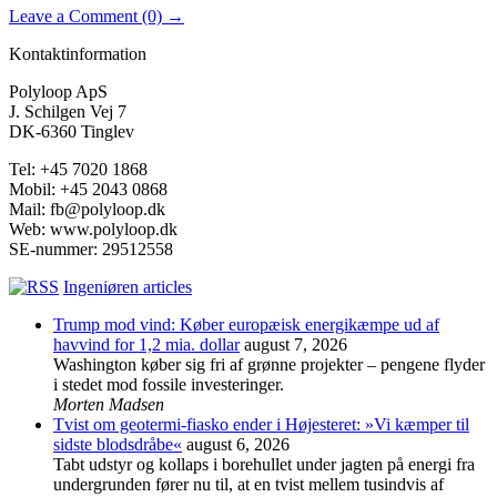
Leave a Comment (0) →
Kontaktinformation
Polyloop ApS
J. Schilgen Vej 7
DK-6360 Tinglev
Tel: +45 7020 1868
Mobil: +45 2043 0868
Mail: fb@polyloop.dk
Web: www.polyloop.dk
SE-nummer: 29512558
Ingeniøren articles
Trump mod vind: Køber europæisk energikæmpe ud af
havvind for 1,2 mia. dollar
august 7, 2026
Washington køber sig fri af grønne projekter – pengene flyder
i stedet mod fossile investeringer.
Morten Madsen
Tvist om geotermi-fiasko ender i Højesteret: »Vi kæmper til
sidste blodsdråbe«
august 6, 2026
Tabt udstyr og kollaps i borehullet under jagten på energi fra
undergrunden fører nu til, at en tvist mellem tusindvis af