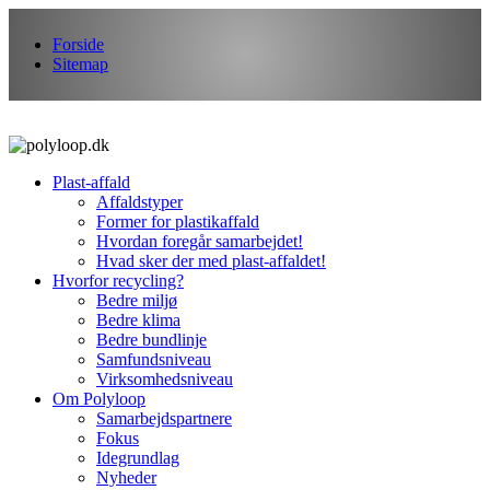
Forside
Sitemap
Plast-affald
Affaldstyper
Former for plastikaffald
Hvordan foregår samarbejdet!
Hvad sker der med plast-affaldet!
Hvorfor recycling?
Bedre miljø
Bedre klima
Bedre bundlinje
Samfundsniveau
Virksomhedsniveau
Om Polyloop
Samarbejdspartnere
Fokus
Idegrundlag
Nyheder