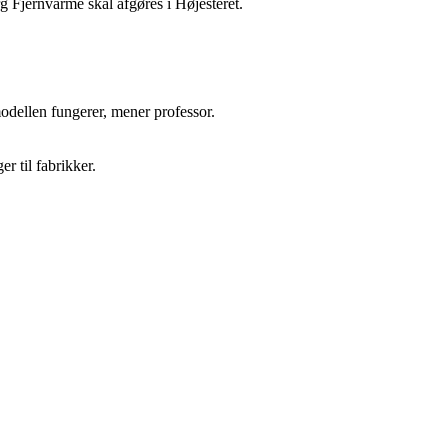
rg Fjernvarme skal afgøres i Højesteret.
odellen fungerer, mener professor.
r til fabrikker.