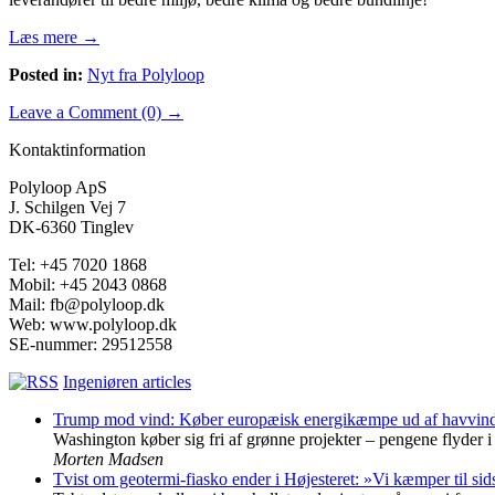
Læs mere →
Posted in:
Nyt fra Polyloop
Leave a Comment (0) →
Kontaktinformation
Polyloop ApS
J. Schilgen Vej 7
DK-6360 Tinglev
Tel: +45 7020 1868
Mobil: +45 2043 0868
Mail: fb@polyloop.dk
Web: www.polyloop.dk
SE-nummer: 29512558
Ingeniøren articles
Trump mod vind: Køber europæisk energikæmpe ud af havvind f
Washington køber sig fri af grønne projekter – pengene flyder i 
Morten Madsen
Tvist om geotermi-fiasko ender i Højesteret: »Vi kæmper til sid