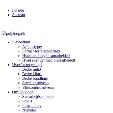
Forside
Sitemap
Plast-affald
Affaldstyper
Former for plastikaffald
Hvordan foregår samarbejdet!
Hvad sker der med plast-affaldet!
Hvorfor recycling?
Bedre miljø
Bedre klima
Bedre bundlinje
Samfundsniveau
Virksomhedsniveau
Om Polyloop
Samarbejdspartnere
Fokus
Idegrundlag
Nyheder