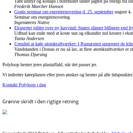
Tabt udstyr og kollaps i borehullet under jagten på energi fra u
Frederik Marcher Hansen
Gratis seminar om energirenovering d. 25. september
august 4,
Seminar om energirenovering
Ingeniørens Native
Eksperter jubler over ny havvind: Staten slipper billigere end fr
Udbud kan ende med at koste stat og elkunder nul kroner i ekst
Tania Andersen
Umuligt at køle atomkraftværker: I Rumænien sprænger de klipp
Vandstanden i Donau er nu så lav, at flere atomkraftværker er sto
Thomas Djursing
Polyloop henter jeres plastaffald, når det passer jer.
Vi indretter køreplanen efter jeres ønsker og henter på alle tidspunkter
Kontakt Polyloop i dag
Grønne skridt i den rigtige retning