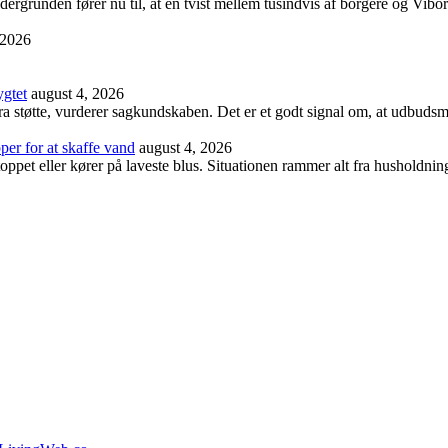
ndergrunden fører nu til, at en tvist mellem tusindvis af borgere og Vibo
 2026
ygtet
august 4, 2026
ra støtte, vurderer sagkundskaben. Det er et godt signal om, at udbudsm
er for at skaffe vand
august 4, 2026
ppet eller kører på laveste blus. Situationen rammer alt fra husholdninge
.