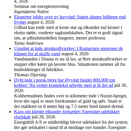
4, 2026
Seminar om energirenovering
Ingeniørens Native
Eksperter jubler over ny havvind: Staten slipper billigere end
frygtet
august 4, 2026
Udbud kan ende med at koste stat og elkunder nul kroner i
ekstra støtte, vurderer sagkundskaben. Det er et godt signal
om, at udbudsmodellen fungerer, mener professor.
Tania Andersen
Umuligt at køle atomkraftværker: I Rumænien sprænger de
klipper for at skaffe vand
august 4, 2026
Vandstanden i Donau er nu så lav, at flere atomkraftværker er
stoppet eller kører på laveste blus. Situationen rammer alt fra
husholdninger til fabrikker.
Thomas Djursing
Dybt inde i norsk bjerg har Øyvind fundet 800.000 ton
kobber: Nu venter komplekst arbejde med at få det ud
juli 30,
2026
Kobbermalmen findes over to kilometer inde i Nussir-bjerget,
hvor der også er store forekomster af guld og sølv. Snart er
der etableret en 8 meter høj og 7,5 meter bred tunnel derind.
Kaos om klemte elkunder fortsætter: Energinet udelukker
elselskab
juli 28, 2026
Energidrift A/S er midlertidigt blevet udelukket fra det system,
der gør selskabet i stand til at modtage nye kunder. Energinet