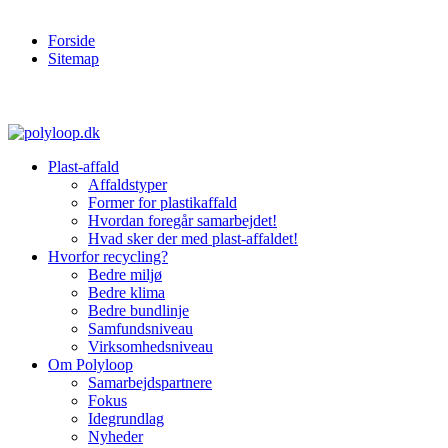
Forside
Sitemap
Plast-affald
Affaldstyper
Former for plastikaffald
Hvordan foregår samarbejdet!
Hvad sker der med plast-affaldet!
Hvorfor recycling?
Bedre miljø
Bedre klima
Bedre bundlinje
Samfundsniveau
Virksomhedsniveau
Om Polyloop
Samarbejdspartnere
Fokus
Idegrundlag
Nyheder