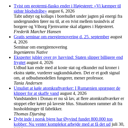
Tvist om geotermi-fiasko ender i Højesteret: »Vi kæmper til
sidste blodsdråbe«
august 6, 2026
Tabt udstyr og kollaps i borehullet under jagten på energi fra
undergrunden fører nu til, at en tvist mellem tusindvis af
borgere og Viborg Fjernvarme skal afgøres i Højesteret.
Frederik Marcher Hansen
Gratis seminar om energirenovering d. 25. september
august
4, 2026
Seminar om energirenovering
Ingeniørens Native
Eksperter jubler over ny havvind: Staten slipper billigere end
frygtet
august 4, 2026
Udbud kan ende med at koste stat og elkunder nul kroner i
ekstra støtte, vurderer sagkundskaben. Det er et godt signal
om, at udbudsmodellen fungerer, mener professor.
Tania Andersen
Umuligt at køle atomkraftværker: I Rumænien sprænger de
klipper for at skaffe vand
august 4, 2026
Vandstanden i Donau er nu så lav, at flere atomkraftværker er
stoppet eller kører på laveste blus. Situationen rammer alt fra
husholdninger til fabrikker.
Thomas Djursing
Dybt inde i norsk bjerg har Øyvind fundet 800.000 ton
kobber: Nu venter komplekst arbejde med at få det ud
juli 30,