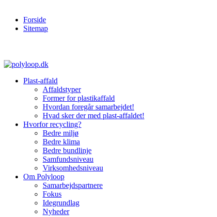
Forside
Sitemap
Plast-affald
Affaldstyper
Former for plastikaffald
Hvordan foregår samarbejdet!
Hvad sker der med plast-affaldet!
Hvorfor recycling?
Bedre miljø
Bedre klima
Bedre bundlinje
Samfundsniveau
Virksomhedsniveau
Om Polyloop
Samarbejdspartnere
Fokus
Idegrundlag
Nyheder