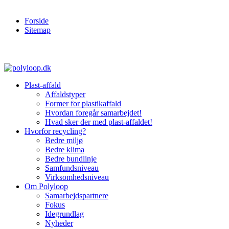
Forside
Sitemap
Plast-affald
Affaldstyper
Former for plastikaffald
Hvordan foregår samarbejdet!
Hvad sker der med plast-affaldet!
Hvorfor recycling?
Bedre miljø
Bedre klima
Bedre bundlinje
Samfundsniveau
Virksomhedsniveau
Om Polyloop
Samarbejdspartnere
Fokus
Idegrundlag
Nyheder