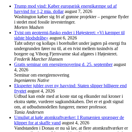
Trump mod vind: Køber europæisk energikæmpe ud af
havvind for 1,2 mia. dollar
august 7, 2026
Washington køber sig fri af grønne projekter – pengene flyder
i stedet mod fossile investeringer.
Morten Madsen
Tvist om geotermi-fiasko ender i Højesteret: »Vi kæmper til
sidste blodsdråbe«
august 6, 2026
Tabt udstyr og kollaps i borehullet under jagten på energi fra
undergrunden fører nu til, at en tvist mellem tusindvis af
borgere og Viborg Fjernvarme skal afgøres i Højesteret.
Frederik Marcher Hansen
Gratis seminar om energirenovering d. 25. september
august
4, 2026
Seminar om energirenovering
Ingeniørens Native
Eksperter jubler over ny havvind: Staten slipper billigere end
frygtet
august 4, 2026
Udbud kan ende med at koste stat og elkunder nul kroner i
ekstra støtte, vurderer sagkundskaben. Det er et godt signal
om, at udbudsmodellen fungerer, mener professor.
Tania Andersen
Umuligt at køle atomkraftværker: I Rumænien sprænger de
klipper for at skaffe vand
august 4, 2026
Vandstanden i Donau er nu så lav, at flere atomkraftværker er