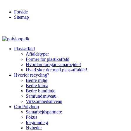
Forside
Sitemap
Plast-affald
Affaldstyper
Former for plastikaffald
Hvordan foregår samarbejdet!
Hvad sker der med plast-affaldet!
Hvorfor recycling?
Bedre miljø
Bedre klima
Bedre bundlinje
Samfundsniveau
Virksomhedsniveau
Om Polyloop
Samarbejdspartnere
Fokus
Idegrundlag
Nyheder