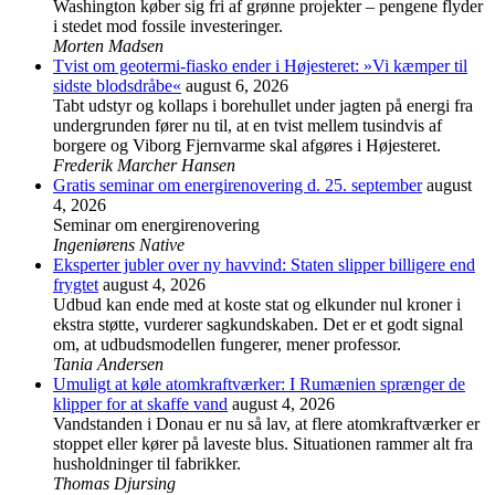
Washington køber sig fri af grønne projekter – pengene flyder
i stedet mod fossile investeringer.
Morten Madsen
Tvist om geotermi-fiasko ender i Højesteret: »Vi kæmper til
sidste blodsdråbe«
august 6, 2026
Tabt udstyr og kollaps i borehullet under jagten på energi fra
undergrunden fører nu til, at en tvist mellem tusindvis af
borgere og Viborg Fjernvarme skal afgøres i Højesteret.
Frederik Marcher Hansen
Gratis seminar om energirenovering d. 25. september
august
4, 2026
Seminar om energirenovering
Ingeniørens Native
Eksperter jubler over ny havvind: Staten slipper billigere end
frygtet
august 4, 2026
Udbud kan ende med at koste stat og elkunder nul kroner i
ekstra støtte, vurderer sagkundskaben. Det er et godt signal
om, at udbudsmodellen fungerer, mener professor.
Tania Andersen
Umuligt at køle atomkraftværker: I Rumænien sprænger de
klipper for at skaffe vand
august 4, 2026
Vandstanden i Donau er nu så lav, at flere atomkraftværker er
stoppet eller kører på laveste blus. Situationen rammer alt fra
husholdninger til fabrikker.
Thomas Djursing