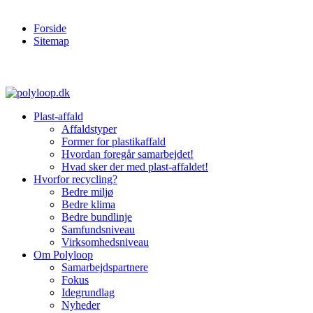
Forside
Sitemap
Plast-affald
Affaldstyper
Former for plastikaffald
Hvordan foregår samarbejdet!
Hvad sker der med plast-affaldet!
Hvorfor recycling?
Bedre miljø
Bedre klima
Bedre bundlinje
Samfundsniveau
Virksomhedsniveau
Om Polyloop
Samarbejdspartnere
Fokus
Idegrundlag
Nyheder