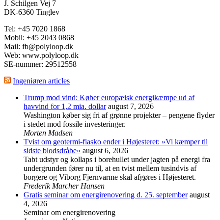
J. Schilgen Vej 7
DK-6360 Tinglev
Tel: +45 7020 1868
Mobil: +45 2043 0868
Mail: fb@polyloop.dk
Web: www.polyloop.dk
SE-nummer: 29512558
Ingeniøren articles
Trump mod vind: Køber europæisk energikæmpe ud af
havvind for 1,2 mia. dollar
august 7, 2026
Washington køber sig fri af grønne projekter – pengene flyder
i stedet mod fossile investeringer.
Morten Madsen
Tvist om geotermi-fiasko ender i Højesteret: »Vi kæmper til
sidste blodsdråbe«
august 6, 2026
Tabt udstyr og kollaps i borehullet under jagten på energi fra
undergrunden fører nu til, at en tvist mellem tusindvis af
borgere og Viborg Fjernvarme skal afgøres i Højesteret.
Frederik Marcher Hansen
Gratis seminar om energirenovering d. 25. september
august
4, 2026
Seminar om energirenovering