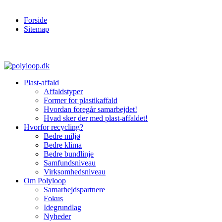
Forside
Sitemap
Plast-affald
Affaldstyper
Former for plastikaffald
Hvordan foregår samarbejdet!
Hvad sker der med plast-affaldet!
Hvorfor recycling?
Bedre miljø
Bedre klima
Bedre bundlinje
Samfundsniveau
Virksomhedsniveau
Om Polyloop
Samarbejdspartnere
Fokus
Idegrundlag
Nyheder