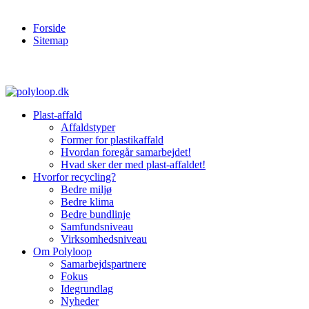
Forside
Sitemap
Plast-affald
Affaldstyper
Former for plastikaffald
Hvordan foregår samarbejdet!
Hvad sker der med plast-affaldet!
Hvorfor recycling?
Bedre miljø
Bedre klima
Bedre bundlinje
Samfundsniveau
Virksomhedsniveau
Om Polyloop
Samarbejdspartnere
Fokus
Idegrundlag
Nyheder