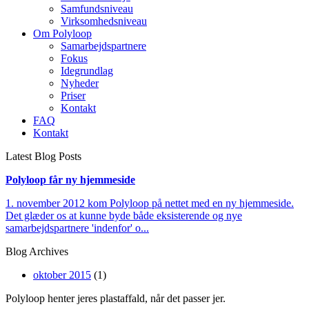
Samfundsniveau
Virksomhedsniveau
Om Polyloop
Samarbejdspartnere
Fokus
Idegrundlag
Nyheder
Priser
Kontakt
FAQ
Kontakt
Latest Blog Posts
Polyloop får ny hjemmeside
1. november 2012 kom Polyloop på nettet med en ny hjemmeside.
Det glæder os at kunne byde både eksisterende og nye
samarbejdspartnere 'indenfor' o...
Blog Archives
oktober 2015
(1)
Polyloop henter jeres plastaffald, når det passer jer.