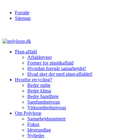
Forside
Sitemap
Plast-affald
Affaldstyper
Former for plastikaffald
Hvordan foregår samarbejdet!
Hvad sker der med plast-affaldet!
Hvorfor recycling?
Bedre miljø
Bedre klima
Bedre bundlinje
Samfundsniveau
Virksomhedsniveau
Om Polyloop
Samarbejdspartnere
Fokus
Idegrundlag
Nyheder