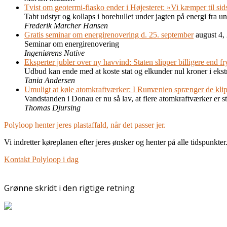
Tvist om geotermi-fiasko ender i Højesteret: »Vi kæmper til sid
Tabt udstyr og kollaps i borehullet under jagten på energi fra u
Frederik Marcher Hansen
Gratis seminar om energirenovering d. 25. september
august 4,
Seminar om energirenovering
Ingeniørens Native
Eksperter jubler over ny havvind: Staten slipper billigere end fr
Udbud kan ende med at koste stat og elkunder nul kroner i ekst
Tania Andersen
Umuligt at køle atomkraftværker: I Rumænien sprænger de klipp
Vandstanden i Donau er nu så lav, at flere atomkraftværker er sto
Thomas Djursing
Polyloop henter jeres plastaffald, når det passer jer.
Vi indretter køreplanen efter jeres ønsker og henter på alle tidspunkter
Kontakt Polyloop i dag
Grønne skridt i den rigtige retning