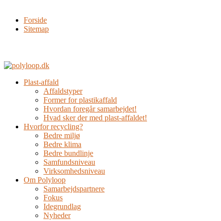
Forside
Sitemap
Plast-affald
Affaldstyper
Former for plastikaffald
Hvordan foregår samarbejdet!
Hvad sker der med plast-affaldet!
Hvorfor recycling?
Bedre miljø
Bedre klima
Bedre bundlinje
Samfundsniveau
Virksomhedsniveau
Om Polyloop
Samarbejdspartnere
Fokus
Idegrundlag
Nyheder