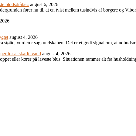
ste blodsdråbe«
august 6, 2026
ndergrunden fører nu til, at en tvist mellem tusindvis af borgere og Vibo
 2026
ygtet
august 4, 2026
ra støtte, vurderer sagkundskaben. Det er et godt signal om, at udbudsm
er for at skaffe vand
august 4, 2026
ppet eller kører på laveste blus. Situationen rammer alt fra husholdninge
.